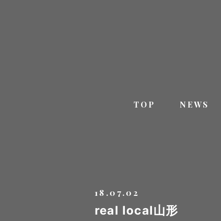
TOP
NEWS
18.07.02
real local山形