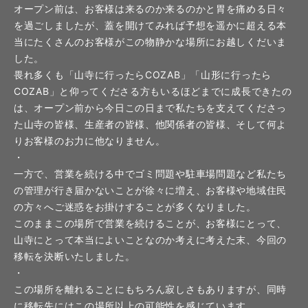
オープン前は、お客様は来るのか来るのかと胃を痛める日々
を過ごしましたが、蓋を開けてみれば予想を遥かに超える本
当にたくさんのお客様がこの物静かな場所にお越しくだいま
した。
畏れ多くも「山寺に行ったらCOZAB」「山形に行ったら
COZAB」と仰ってくださる方もいるほどまでに成長できたの
は、オープン前から今日この日まで私たちを支えてくださっ
た山寺の皆様、生産者の皆様、他関係者の皆様、そして何よ
りお客様のお力に他なりません。
・
一方で、営業を続ける中でゴミ問題や駐車場問題など私たち
の管理が行き届かないことが徐々に増え、お客様や地域住民
の方々へご迷惑をお掛けすることが多くなりました。
このままこの場所で営業を続けることが、お客様にとって、
山寺にとって本当によいことなのか考えに考えた末、今回の
移転を決断いたしました。
・
この場所を離れることにもちろん寂しさもありますが、同時
に移転先にはこの場所以上の可能性を感じています。